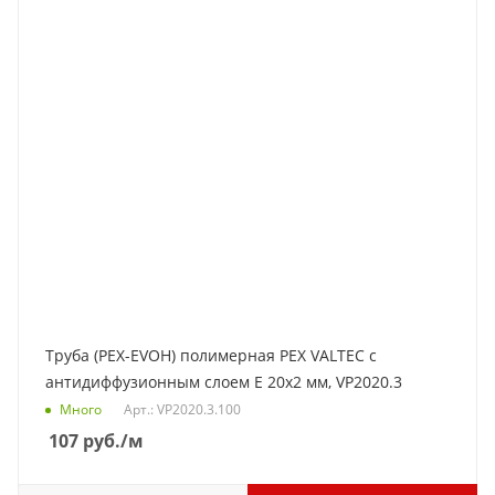
Труба (PEX-EVOH) полимерная PEX VALTEC c
антидиффузионным слоем E 20x2 мм, VP2020.3
Много
Арт.: VP2020.3.100
107
руб.
/м