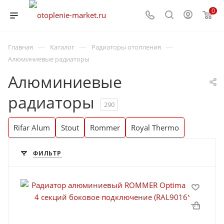
0
—
—
—
Главная
Каталог
Радиаторы отопления
Алюминиевые радиаторы
Алюминиевые
радиаторы
290
Rifar Alum
Stout
Rommer
Royal Thermo
ФИЛЬТР