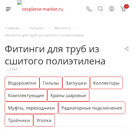
0
—
—
—
Главная
Каталог
Фитинги
Фитинги для труб из сшитого полиэтилена
Фитинги для труб из
сшитого полиэтилена
2161
Водорозетки
Гильзы
Заглушки
Коллекторы
Комплектующие
Краны шаровые
Муфты, переходники
Радиаторные подключения
Тройники
Уголки