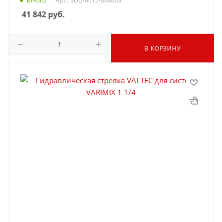
Много
Арт.: SDG-0015-004003
41 842
руб.
В КОРЗИНУ