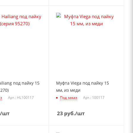
iliang под пайку 15
Муфта Viega под пайку 15
5270)
мм, из меди
аз
Арт.: HL100117
Под заказ
Арт.: 100117
/шт
23
руб.
/шт