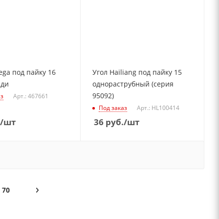
ega под пайку 16
Угол Hailiang под пайку 15
еди
однораструбный (серия
95092)
аз
Арт.: 467661
Под заказ
Арт.: HL100414
/шт
36
руб.
/шт
70