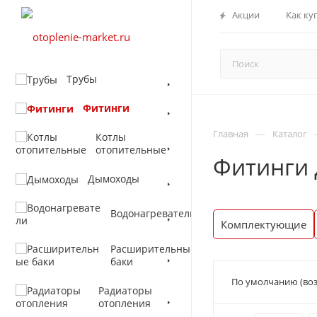
Акции
Как ку
Трубы
Фитинги
—
Главная
Каталог
Котлы
отопительные
Фитинги 
Дымоходы
Водонагреватели
Комплектующие
Расширительные
баки
По умолчанию (воз
Радиаторы
отопления