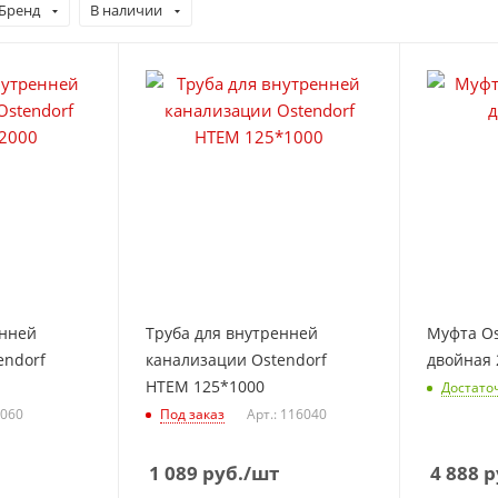
Бренд
В наличии
енней
Труба для внутренней
Муфта O
endorf
канализации Ostendorf
двойная 
НТЕМ 125*1000
Достато
4060
Под заказ
Арт.: 116040
1 089
руб.
/шт
4 888
р