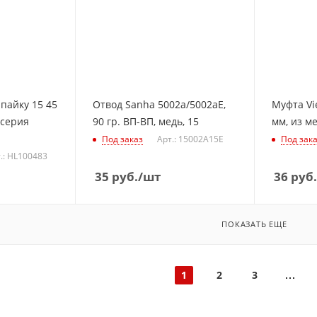
 пайку 15 45
Отвод Sanha 5002a/5002aE,
Муфта Vi
(серия
90 гр. ВП-ВП, медь, 15
мм, из м
Под заказ
Арт.: 15002A15E
Под зак
.: HL100483
35
руб.
/шт
36
руб.
ПОКАЗАТЬ ЕЩЕ
1
2
3