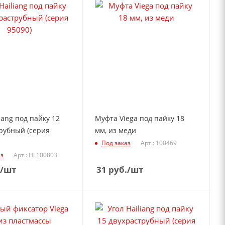
iang под пайку 12
Муфта Viega под пайку 18
рубный (серия
мм, из меди
Под заказ
Арт.: 100469
аз
Арт.: HL100803
/шт
31
руб.
/шт