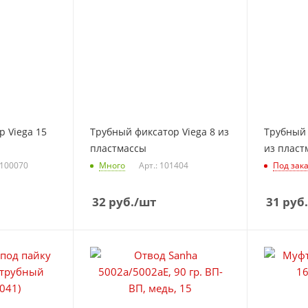
 Viega 15
Трубный фиксатор Viega 8 из
Трубный 
пластмассы
из пласт
 100070
Много
Арт.: 101404
Под зак
32
руб.
/шт
31
руб.