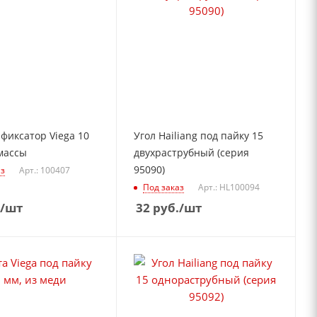
фиксатор Viega 10
Угол Hailiang под пайку 15
массы
двухраструбный (серия
95090)
аз
Арт.: 100407
Под заказ
Арт.: HL100094
/шт
32
руб.
/шт