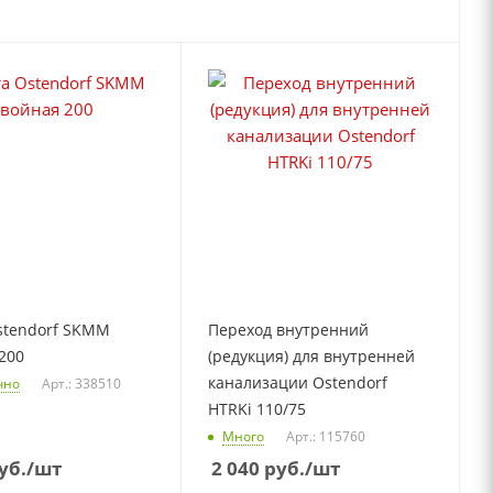
stendorf SKMM
Переход внутренний
200
(редукция) для внутренней
канализации Ostendorf
чно
Арт.: 338510
HTRKi 110/75
Много
Арт.: 115760
уб.
/шт
2 040
руб.
/шт