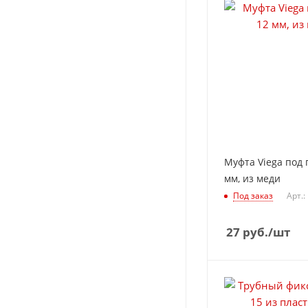
Муфта Viega под 
мм, из меди
Под заказ
Арт.:
27
руб.
/шт