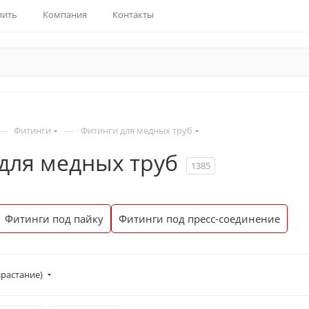
пить
Компания
Контакты
—
—
Фитинги
Фитинги для медных труб
для медных труб
1385
Фитинги под пайку
Фитинги под пресс-соединение
растание)