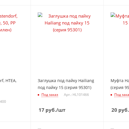
f, HTEA,
Заглушка под пайку Hailiang
Муфта Ha
под пайку 15 (серия 95301)
(серия 9
Под заказ
Арт.: HL101466
Под зак
2400
17
руб.
/шт
20
руб.