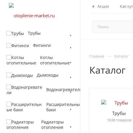
Акции
Как ку
Трубы
Фитинги
—
Главная
Каталог
Котлы
отопительные
Каталог
Дымоходы
Водонагреватели
Расширительные
баки
Трубы
1638 товаров
Радиаторы
отопления