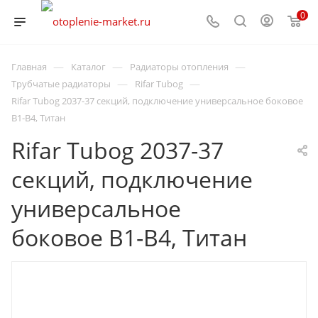
0
—
—
—
Главная
Каталог
Радиаторы отопления
—
—
Трубчатые радиаторы
Rifar Tubog
Rifar Tubog 2037-37 секций, подключение универсальное боковое
B1-B4, Титан
Rifar Tubog 2037-37
секций, подключение
универсальное
боковое B1-B4, Титан