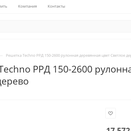
пить
Компания
Контакты
—
Решетка Techno РРД 150-2600 рулонная деревянная цвет Светлое де
Techno РРД 150-2600 рулонн
дерево
17 572