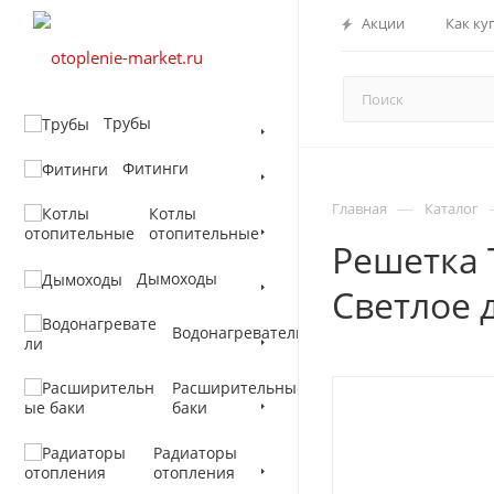
Акции
Как ку
Трубы
Фитинги
—
Главная
Каталог
Котлы
отопительные
Решетка 
Дымоходы
Светлое 
Водонагреватели
Расширительные
баки
Радиаторы
отопления