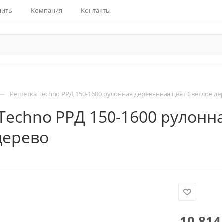
пить
Компания
Контакты
—
Решетка Techno РРД 150-1600 рулонная деревянная цвет Светлое де
Techno РРД 150-1600 рулонн
дерево
10 814