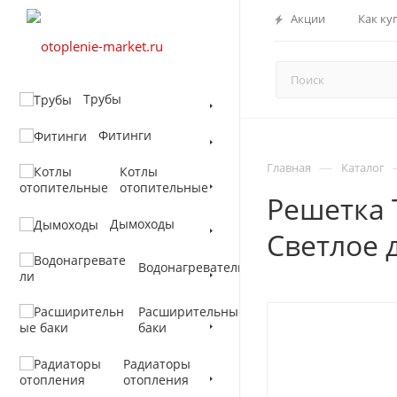
Акции
Как ку
Трубы
Фитинги
—
Главная
Каталог
Котлы
отопительные
Решетка 
Дымоходы
Светлое 
Водонагреватели
Расширительные
баки
Радиаторы
отопления