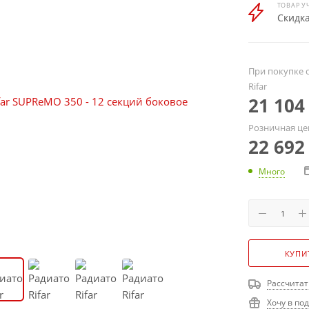
ТОВАР У
Скидка
При покупке о
Rifar
21 104
Розничная це
22 692
Много
КУПИ
Рассчитат
Хочу в по