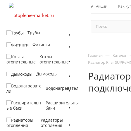
Акции
Как ку
Трубы
Фитинги
—
Главная
Каталог
Котлы
отопительные
Радиатор Rifar SUPReM
Радиатор
Дымоходы
подключ
Водонагреватели
Расширительные
баки
Радиаторы
отопления