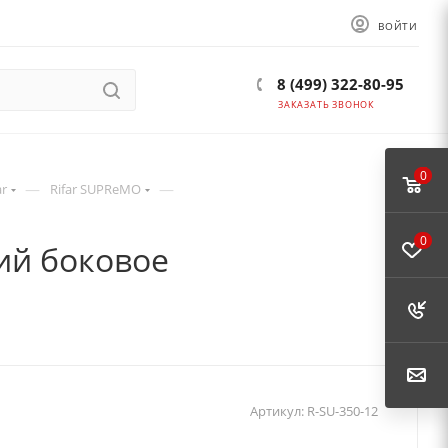
ВОЙТИ
8 (499) 322-80-95
ЗАКАЗАТЬ ЗВОНОК
0
—
—
ar
Rifar SUPReMO
0
ций боковое
Артикул:
R-SU-350-12