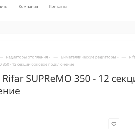
пить
Компания
Контакты
—
—
—
Радиаторы отопления
Биметаллические радиаторы
Rif
O 350 - 12 секций боковое подключение
 Rifar SUPReMO 350 - 12 сек
ение