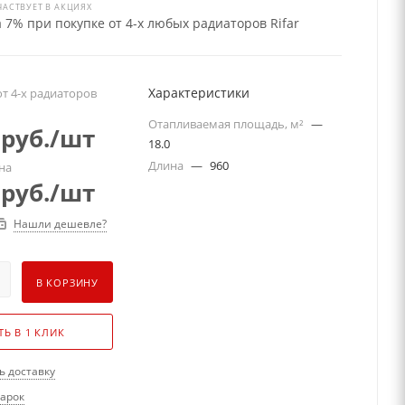
ЧАСТВУЕТ В АКЦИЯХ
 7% при покупке от 4-х любых радиаторов Rifar
Характеристики
т 4-х радиаторов
Отапливаемая площадь, м²
—
руб.
/шт
18.0
Длина
—
960
на
руб.
/шт
Нашли дешевле?
В КОРЗИНУ
ТЬ В 1 КЛИК
ь доставку
дарок