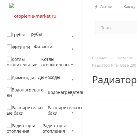
Акции
Как ку
Трубы
Фитинги
—
Главная
Каталог
Котлы
отопительные
Радиатор Rifar Base 20
Радиатор
Дымоходы
Водонагреватели
Расширительные
баки
Радиаторы
отопления