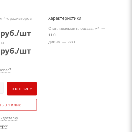
Характеристики
т 4-х радиаторов
Отапливаемая площадь, м²
—
руб.
/шт
11.0
Длина
—
880
на
руб.
/шт
евле?
В КОРЗИНУ
ТЬ В 1 КЛИК
ь доставку
дарок