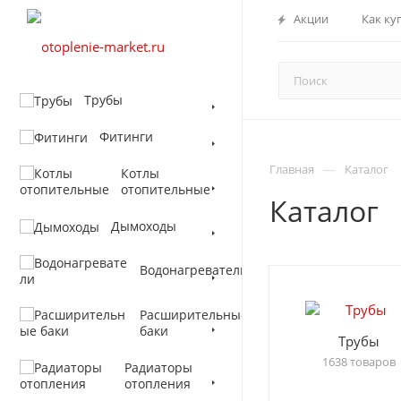
Акции
Как ку
Трубы
Фитинги
—
Главная
Каталог
Котлы
отопительные
Каталог
Дымоходы
Водонагреватели
Расширительные
баки
Трубы
1638 товаров
Радиаторы
отопления