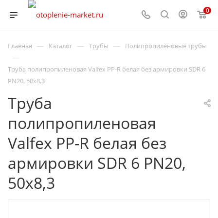
0
—
—
—
Главная
Каталог
Трубы
Полипропиленовые трубы
—
Труба полипропиленовая Valfex PP-R белая без армировки SDR 6
PN20, 50х8,3
Труба
полипропиленовая
Valfex PP-R белая без
армировки SDR 6 PN20,
50х8,3