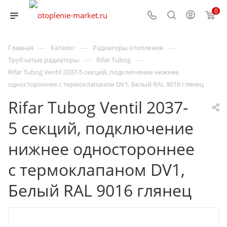
0
—
—
—
Главная
Каталог
Радиаторы отопления
—
—
Трубчатые радиаторы
Rifar Tubog
Rifar Tubog Ventil 2037-5 секций, подключение нижнее
одностороннее с термоклапаном DV1, Белый RAL 9016 глянец
Rifar Tubog Ventil 2037-
5 секций, подключение
нижнее одностороннее
с термоклапаном DV1,
Белый RAL 9016 глянец