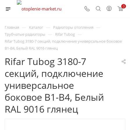
0
—
—
—
Главная
Каталог
Радиаторы отопления
—
—
Трубчатые радиаторы
Rifar Tubog
Rifar Tubog 3180-7 секций, подключение универсальное боковое
B1-B4, Белый RAL 9016 глянец
Rifar Tubog 3180-7
секций, подключение
универсальное
боковое B1-B4, Белый
RAL 9016 глянец