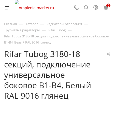
0
—
—
—
Главная
Каталог
Радиаторы отопления
—
—
Трубчатые радиаторы
Rifar Tubog
Rifar Tubog 3180-18 секций, подключение универсальное боковое
B1-B4, Белый RAL 9016 глянец
Rifar Tubog 3180-18
секций, подключение
универсальное
боковое B1-B4, Белый
RAL 9016 глянец