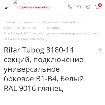
0
—
—
—
Главная
Каталог
Радиаторы отопления
—
—
Трубчатые радиаторы
Rifar Tubog
Rifar Tubog 3180-14 секций, подключение универсальное боковое
B1-B4, Белый RAL 9016 глянец
Rifar Tubog 3180-14
секций, подключение
универсальное
боковое B1-B4, Белый
RAL 9016 глянец