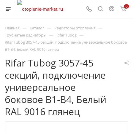
0
—
—
—
Главная
Каталог
Радиаторы отопления
—
—
Трубчатые радиаторы
Rifar Tubog
Rifar Tubog 3057-45 секций, подключение универсальное боковое
B1-B4, Белый RAL 9016 глянец
Rifar Tubog 3057-45
секций, подключение
универсальное
боковое B1-B4, Белый
RAL 9016 глянец