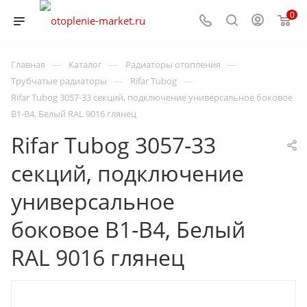
0
—
—
—
Главная
Каталог
Радиаторы отопления
—
—
Трубчатые радиаторы
Rifar Tubog
Rifar Tubog 3057-33 секций, подключение универсальное боковое
B1-B4, Белый RAL 9016 глянец
Rifar Tubog 3057-33
секций, подключение
универсальное
боковое B1-B4, Белый
RAL 9016 глянец