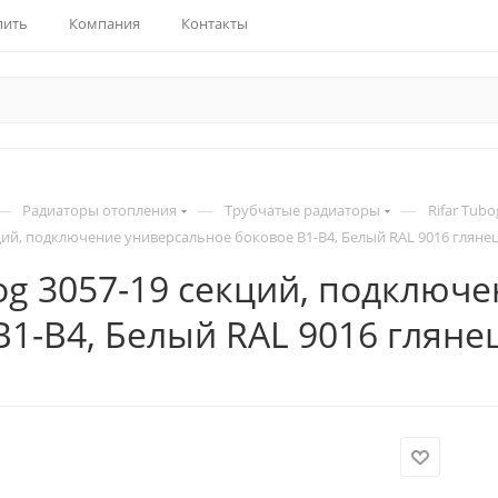
пить
Компания
Контакты
—
—
—
Радиаторы отопления
Трубчатые радиаторы
Rifar Tubo
кций, подключение универсальное боковое B1-B4, Белый RAL 9016 гляне
bog 3057-19 секций, подключ
B1-B4, Белый RAL 9016 гляне