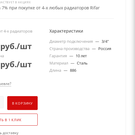
ЧАСТВУЕТ В АКЦИЯХ
 7% при покупке от 4-х любых радиаторов Rifar
Характеристики
т 4-х радиаторов
Диаметр подключения
—
3/4"
руб.
/шт
Страна производства
—
Россия
на
Гарантия
—
10 лет
руб.
/шт
Материал
—
Сталь
Длина
—
886
евле?
В КОРЗИНУ
ТЬ В 1 КЛИК
ь доставку