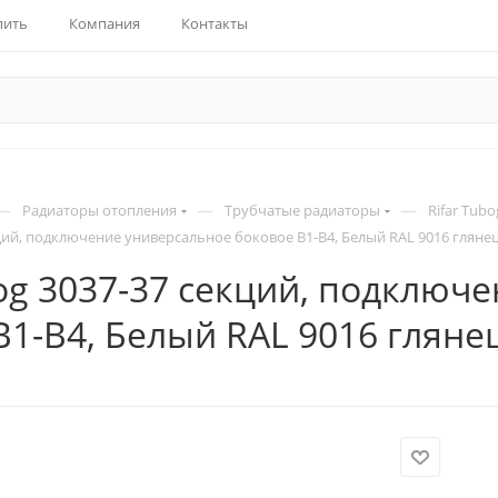
пить
Компания
Контакты
—
—
—
Радиаторы отопления
Трубчатые радиаторы
Rifar Tubo
кций, подключение универсальное боковое B1-B4, Белый RAL 9016 гляне
bog 3037-37 секций, подключ
B1-B4, Белый RAL 9016 гляне