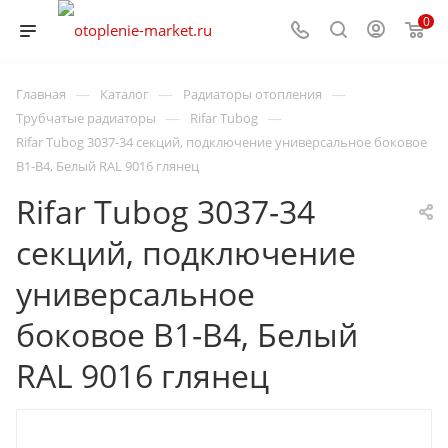
0
—
—
—
Главная
Каталог
Радиаторы отопления
—
—
Трубчатые радиаторы
Rifar Tubog
Rifar Tubog 3037-34 секций, подключение универсальное боковое
B1-B4, Белый RAL 9016 глянец
Rifar Tubog 3037-34
секций, подключение
универсальное
боковое B1-B4, Белый
RAL 9016 глянец