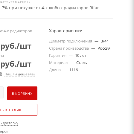
ЧАСТВУЕТ В АКЦИЯХ
 7% при покупке от 4-х любых радиаторов Rifar
Характеристики
т 4-х радиаторов
Диаметр подключения
—
3/4"
руб.
/шт
Страна производства
—
Россия
на
Гарантия
—
10 лет
руб.
/шт
Материал
—
Сталь
Длина
—
1116
Нашли дешевле?
В КОРЗИНУ
ТЬ В 1 КЛИК
ь доставку
дарок