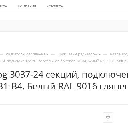
пить
Компания
Контакты
—
—
—
Радиаторы отопления
Трубчатые радиаторы
Rifar Tubo
кций, подключение универсальное боковое B1-B4, Белый RAL 9016 гляне
bog 3037-24 секций, подключ
B1-B4, Белый RAL 9016 гляне