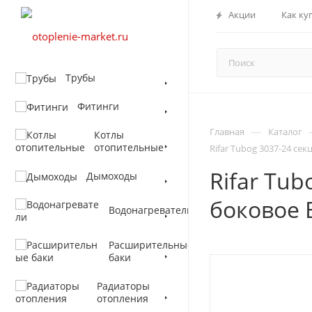
Акции
Как ку
Трубы
Фитинги
—
Главная
Каталог
Котлы
отопительные
Rifar Tubog 3037-24 се
Rifar Tu
Дымоходы
боковое 
Водонагреватели
Расширительные
баки
Радиаторы
отопления