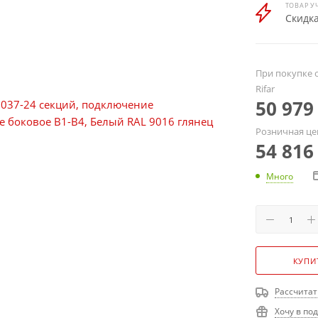
ТОВАР У
Скидка
При покупке о
Rifar
50 979
Розничная це
54 816
Много
КУПИ
Рассчитат
Хочу в по