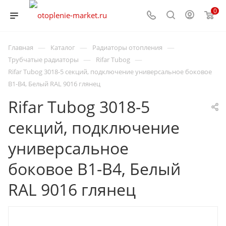
0
—
—
—
Главная
Каталог
Радиаторы отопления
—
—
Трубчатые радиаторы
Rifar Tubog
Rifar Tubog 3018-5 секций, подключение универсальное боковое
B1-B4, Белый RAL 9016 глянец
Rifar Tubog 3018-5
секций, подключение
универсальное
боковое B1-B4, Белый
RAL 9016 глянец