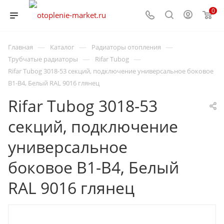
0
—
—
—
Главная
Каталог
Радиаторы отопления
—
—
Трубчатые радиаторы
Rifar Tubog
Rifar Tubog 3018-53 секций, подключение универсальное боковое
B1-B4, Белый RAL 9016 глянец
Rifar Tubog 3018-53
секций, подключение
универсальное
боковое B1-B4, Белый
RAL 9016 глянец