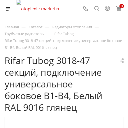
0
—
—
—
Главная
Каталог
Радиаторы отопления
—
—
Трубчатые радиаторы
Rifar Tubog
Rifar Tubog 3018-47 секций, подключение универсальное боковое
B1-B4, Белый RAL 9016 глянец
Rifar Tubog 3018-47
секций, подключение
универсальное
боковое B1-B4, Белый
RAL 9016 глянец