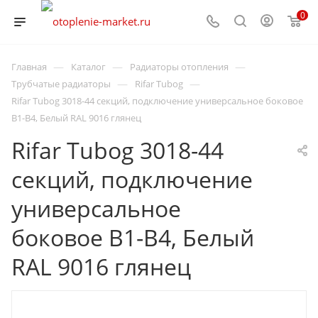
0
—
—
—
Главная
Каталог
Радиаторы отопления
—
—
Трубчатые радиаторы
Rifar Tubog
Rifar Tubog 3018-44 секций, подключение универсальное боковое
B1-B4, Белый RAL 9016 глянец
Rifar Tubog 3018-44
секций, подключение
универсальное
боковое B1-B4, Белый
RAL 9016 глянец