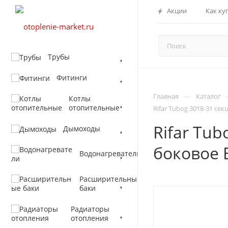
Акции
Как ку
Трубы
Фитинги
—
Главная
Каталог
Котлы
отопительные
Rifar Tubog 3018-31 се
Rifar Tu
Дымоходы
боковое 
Водонагреватели
Расширительные
баки
Радиаторы
отопления