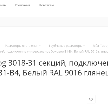
пить
Компания
Контакты
—
—
—
Радиаторы отопления
Трубчатые радиаторы
Rifar Tubo
кций, подключение универсальное боковое B1-B4, Белый RAL 9016 гляне
bog 3018-31 секций, подключ
B1-B4, Белый RAL 9016 гляне