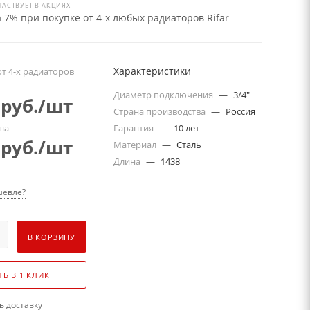
ЧАСТВУЕТ В АКЦИЯХ
 7% при покупке от 4-х любых радиаторов Rifar
Характеристики
т 4-х радиаторов
Диаметр подключения
—
3/4"
руб.
/шт
Страна производства
—
Россия
на
Гарантия
—
10 лет
руб.
/шт
Материал
—
Сталь
Длина
—
1438
евле?
В КОРЗИНУ
ТЬ В 1 КЛИК
ь доставку