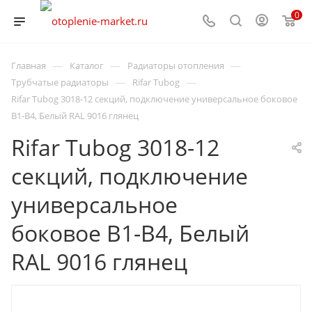
0
—
—
—
Главная
Каталог
Радиаторы отопления
—
—
Трубчатые радиаторы
Rifar Tubog
Rifar Tubog 3018-12 секций, подключение универсальное боковое
B1-B4, Белый RAL 9016 глянец
Rifar Tubog 3018-12
секций, подключение
универсальное
боковое B1-B4, Белый
RAL 9016 глянец