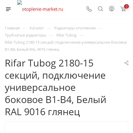
0
—
—
—
Главная
Каталог
Радиаторы отопления
—
—
Трубчатые радиаторы
Rifar Tubog
Rifar Tubog 2180-15 секций, подключение универсальное боковое
B1-B4, Белый RAL 9016 глянец
Rifar Tubog 2180-15
секций, подключение
универсальное
боковое B1-B4, Белый
RAL 9016 глянец