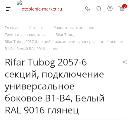
0
—
—
—
Главная
Каталог
Радиаторы отопления
—
—
Трубчатые радиаторы
Rifar Tubog
Rifar Tubog 2057-6 секций, подключение универсальное боковое
B1-B4, Белый RAL 9016 глянец
Rifar Tubog 2057-6
секций, подключение
универсальное
боковое B1-B4, Белый
RAL 9016 глянец