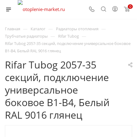
0
—
—
—
Главная
Каталог
Радиаторы отопления
—
—
Трубчатые радиаторы
Rifar Tubog
Rifar Tubog 2057-35 секций, подключение универсальное боковое
B1-B4, Белый RAL 9016 глянец
Rifar Tubog 2057-35
секций, подключение
универсальное
боковое B1-B4, Белый
RAL 9016 глянец