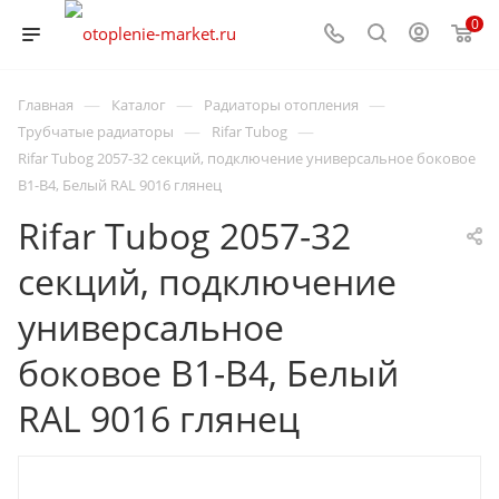
0
—
—
—
Главная
Каталог
Радиаторы отопления
—
—
Трубчатые радиаторы
Rifar Tubog
Rifar Tubog 2057-32 секций, подключение универсальное боковое
B1-B4, Белый RAL 9016 глянец
Rifar Tubog 2057-32
секций, подключение
универсальное
боковое B1-B4, Белый
RAL 9016 глянец