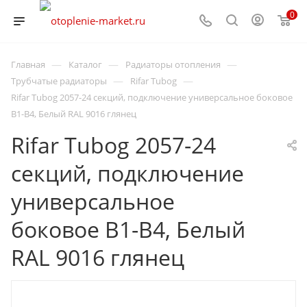
0
—
—
—
Главная
Каталог
Радиаторы отопления
—
—
Трубчатые радиаторы
Rifar Tubog
Rifar Tubog 2057-24 секций, подключение универсальное боковое
B1-B4, Белый RAL 9016 глянец
Rifar Tubog 2057-24
секций, подключение
универсальное
боковое B1-B4, Белый
RAL 9016 глянец