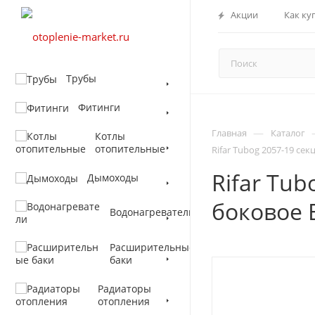
Акции
Как ку
Трубы
Фитинги
—
Главная
Каталог
Котлы
отопительные
Rifar Tubog 2057-19 се
Rifar Tu
Дымоходы
боковое 
Водонагреватели
Расширительные
баки
Радиаторы
отопления