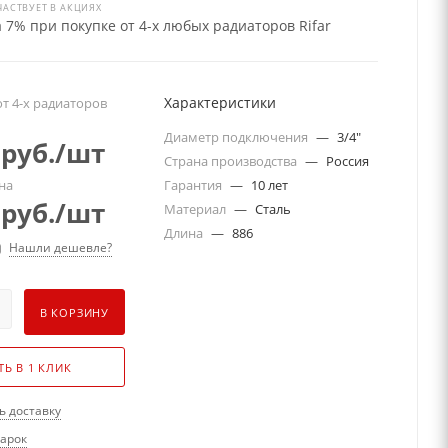
ЧАСТВУЕТ В АКЦИЯХ
 7% при покупке от 4-х любых радиаторов Rifar
Характеристики
т 4-х радиаторов
Диаметр подключения
—
3/4"
руб.
/шт
Страна производства
—
Россия
на
Гарантия
—
10 лет
руб.
/шт
Материал
—
Сталь
Длина
—
886
Нашли дешевле?
В КОРЗИНУ
ТЬ В 1 КЛИК
ь доставку
дарок