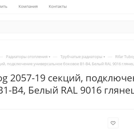
пить
Компания
Контакты
—
—
—
Радиаторы отопления
Трубчатые радиаторы
Rifar Tubo
кций, подключение универсальное боковое B1-B4, Белый RAL 9016 гляне
bog 2057-19 секций, подключ
B1-B4, Белый RAL 9016 гляне