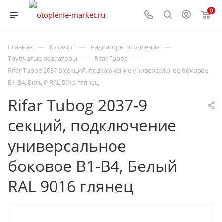
0
—
—
—
Главная
Каталог
Радиаторы отопления
—
—
Трубчатые радиаторы
Rifar Tubog
Rifar Tubog 2037-9 секций, подключение универсальное боковое
B1-B4, Белый RAL 9016 глянец
Rifar Tubog 2037-9
секций, подключение
универсальное
боковое B1-B4, Белый
RAL 9016 глянец