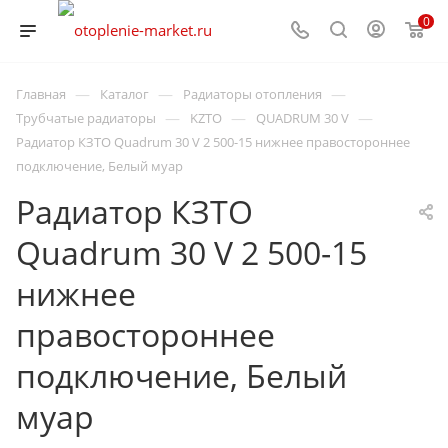
0
—
—
—
Главная
Каталог
Радиаторы отопления
—
—
—
Трубчатые радиаторы
KZTO
QUADRUM 30 V
Радиатор КЗТО Quadrum 30 V 2 500-15 нижнее правостороннее
подключение, Белый муар
Радиатор КЗТО
Quadrum 30 V 2 500-15
нижнее
правостороннее
подключение, Белый
муар