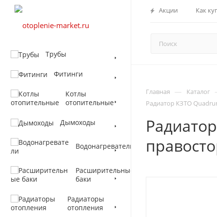
Акции
Как ку
Трубы
Фитинги
—
Главная
Каталог
Котлы
отопительные
Радиатор КЗТО Quadrum
Радиатор
Дымоходы
правосто
Водонагреватели
Расширительные
баки
Радиаторы
отопления