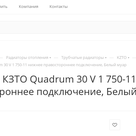
пить
Компания
Контакты
—
—
—
Радиаторы отопления
Трубчатые радиаторы
KZTO
 30 V 1 750-11 нижнее правостороннее подключение, Белый муар
 КЗТО Quadrum 30 V 1 750-1
роннее подключение, Белый