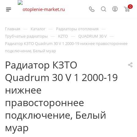
0
—
—
—
Главная
Каталог
Радиаторы отопления
—
—
—
Трубчатые радиаторы
KZTO
QUADRUM 30 V
Радиатор КЗТО Quadrum 30 V 1 2000-19 нижнее правостороннее
подключение, Белый муар
Радиатор КЗТО
Quadrum 30 V 1 2000-19
нижнее
правостороннее
подключение, Белый
муар