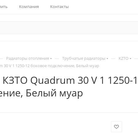
пить
Компания
Контакты
—
—
—
Радиаторы отопления
Трубчатые радиаторы
KZTO
 30 V 1 1250-12 боковое подключение, Белый муар
 КЗТО Quadrum 30 V 1 1250-
ние, Белый муар