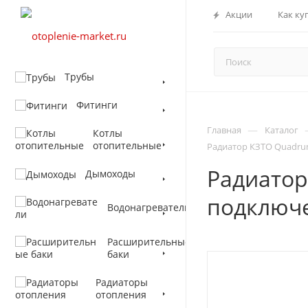
Акции
Как ку
Трубы
Фитинги
—
Главная
Каталог
Котлы
отопительные
Радиатор КЗТО Quadrum
Радиатор
Дымоходы
подключе
Водонагреватели
Расширительные
баки
Радиаторы
отопления