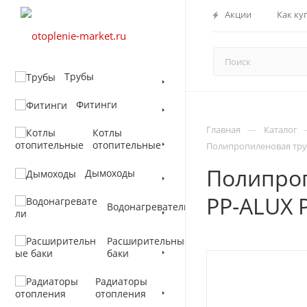
Акции
Как ку
Трубы
Фитинги
—
Главная
Каталог
Котлы
отопительные
Полипропиленовая труб
Полипро
Дымоходы
PP-ALUX P
Водонагреватели
Расширительные
баки
Радиаторы
отопления