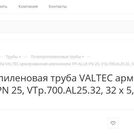
пить
Компания
Контакты
—
—
—
Трубы
Полипропиленовые трубы
а VALTEC армированная алюминием PP-ALUX PN 25, VTp.700.AL25.32, 32
пиленовая труба VALTEC ар
N 25, VTp.700.AL25.32, 32 x 5